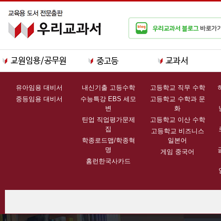
유아임용 대비서
내신기출 고등수학
고등학교 직무 수학
중등임용 대비서
수능특강 EBS 세모
고등학교 수학과 문
변
화
틴업 직업평가문제
고등학교 이산 수학
집
고등학교 비즈니스
학종로드맵/학종혁
일본어
명
게임 중국어
홈런한국사카드